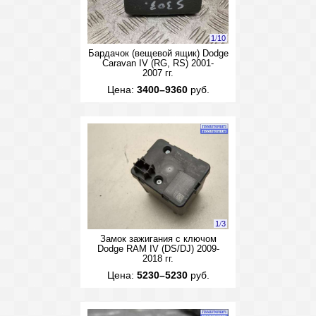
1
/
10
Бардачок (вещевой ящик) Dodge
Caravan IV (RG, RS) 2001-
2007 гг.
Цена:
3400–9360
руб.
1
/
3
Замок зажигания с ключом
Dodge RAM IV (DS/DJ) 2009-
2018 гг.
Цена:
5230–5230
руб.