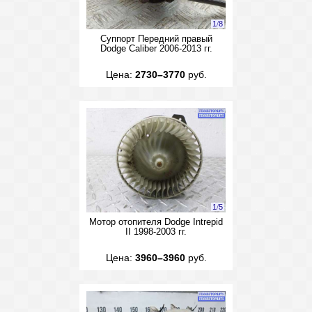
1
/
8
Суппорт Передний правый
Dodge Caliber 2006-2013 гг.
Цена:
2730–3770
руб.
1
/
5
Мотор отопителя Dodge Intrepid
II 1998-2003 гг.
Цена:
3960–3960
руб.