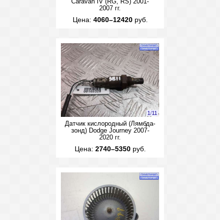
Caravan IV (RG, RS) 2001-
2007 гг.
Цена:
4060–12420
руб.
1
/
11
Датчик кислородный (Лямбда-
зонд) Dodge Journey 2007-
2020 гг.
Цена:
2740–5350
руб.