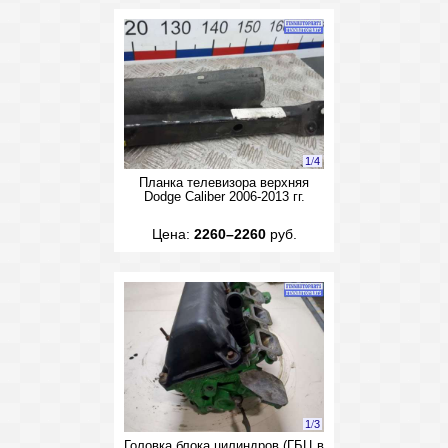
1
/
4
Планка телевизора верхняя
Dodge Caliber 2006-2013 гг.
Цена:
2260–2260
руб.
1
/
3
Головка блока цилиндров (ГБЦ в