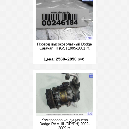
1
/
10
Провод высоковольтный Dodge
Caravan III (GS) 1995-2001 гг.
Цена:
2560–2850
руб.
1
/
9
Компрессор кондиционера
Dodge RAM III (DR/DH) 2002-
2009 гг.